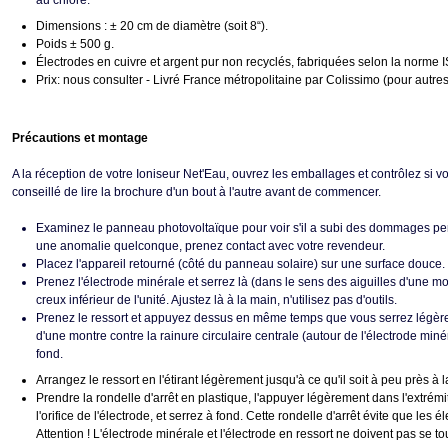
au chlore.
Dimensions : ± 20 cm de diamètre (soit 8“).
Poids ± 500 g.
Électrodes en cuivre et argent pur non recyclés, fabriquées selon la norme
Prix: nous consulter - Livré France métropolitaine par Colissimo (pour autres
Précautions et montage
A la réception de votre Ioniseur Net'Eau, ouvrez les emballages et contrôlez si vo
conseillé de lire la brochure d'un bout à l'autre avant de commencer.
Examinez le panneau photovoltaïque pour voir s'il a subi des dommages pen
une anomalie quelconque, prenez contact avec votre revendeur.
Placez l'appareil retourné (côté du panneau solaire) sur une surface douce.
Prenez l'électrode minérale et serrez là (dans le sens des aiguilles d'une mo
creux inférieur de l'unité. Ajustez là à la main, n'utilisez pas d'outils.
Prenez le ressort et appuyez dessus en même temps que vous serrez légère
d'une montre contre la rainure circulaire centrale (autour de l'électrode minér
fond.
Arrangez le ressort en l'étirant légèrement jusqu'à ce qu'il soit à peu près à
Prendre la rondelle d'arrêt en plastique, l'appuyer légèrement dans l'extrémit
l'orifice de l'électrode, et serrez à fond. Cette rondelle d'arrêt évite que les 
Attention ! L'électrode minérale et l'électrode en ressort ne doivent pas se t