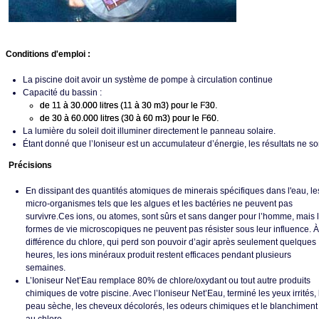
Conditions d'emploi :
La piscine doit avoir un système de pompe à circulation continue
Capacité du bassin :
de 11 à 30.000 litres (11 à 30 m3) pour le F30.
de 30 à 60.000 litres (30 à 60 m3) pour le F60.
La lumière du soleil doit illuminer directement le panneau solaire.
Étant donné que l’Ioniseur est un accumulateur d’énergie, les résultats ne s
Précisions
En dissipant des quantités atomiques de minerais spécifiques dans l'eau, le
micro-organismes tels que les algues et les bactéries ne peuvent pas
survivre.Ces ions, ou atomes, sont sûrs et sans danger pour l’homme, mais 
formes de vie microscopiques ne peuvent pas résister sous leur influence. À
différence du chlore, qui perd son pouvoir d’agir après seulement quelques
heures, les ions minéraux produit restent efficaces pendant plusieurs
semaines.
L’Ioniseur Net’Eau remplace 80% de chlore/oxydant ou tout autre produits
chimiques de votre piscine. Avec l’Ioniseur Net’Eau, terminé les yeux irrités, 
peau sèche, les cheveux décolorés, les odeurs chimiques et le blanchiment 