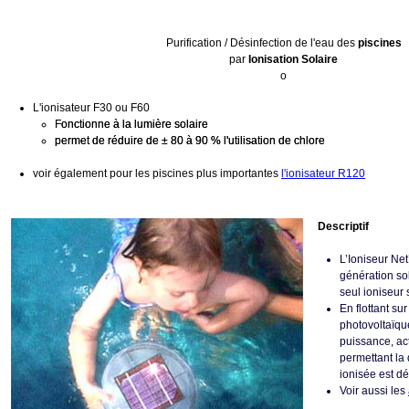
Purification / Désinfection de l'eau des
piscines
par
Ionisation Solaire
o
L'ionisateur F30 ou F60
Fonctionne à la lumière solaire
permet de réduire de ± 80 à 90 % l'utilisation de chlore
voir également pour les piscines plus importantes
l'ionisateur R120
Descriptif
L’Ioniseur Net
génération sol
seul ioniseur 
En flottant su
photovoltaïque
puissance, act
permettant la 
ionisée est d
Voir aussi les