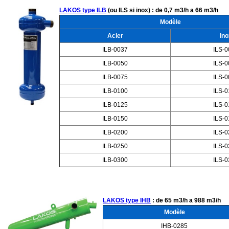
LAKOS type ILB
(ou ILS si inox) : de 0,7 m3/h a 66 m3/h
Modèle
Acier
Ino
ILB-0037
ILS-
ILB-0050
ILS-
ILB-0075
ILS-
ILB-0100
ILS-
ILB-0125
ILS-
ILB-0150
ILS-
ILB-0200
ILS-
ILB-0250
ILS-
ILB-0300
ILS-
LAKOS type IHB
: de 65 m3/h a 988 m3/h
Modèle
IHB-0285