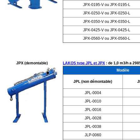
JPX-0195-V ou JPX-0195-L
JPX-0250-V ou JPX-0250-L
JPX-0350-V ou JPX-0350-L
JPX-0425-V ou JPX-0425-L
JPX-0560-V ou JPX-0560-L
JPX (demontable)
LAKOS type JPL et JPX
: de 1,0 m3/h a 298
Modèle
JPL (non démontable)
J
JPL-0004
JPL-0010
JPL-0016
JPL-0028
JPL-0038
JLP-0060