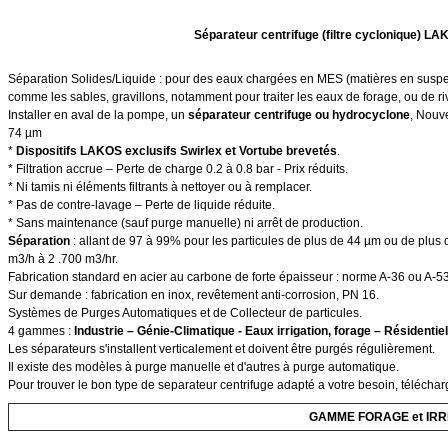
Séparateur centrifuge (filtre cyclonique) L
Séparation Solides/Liquide : pour des eaux chargées en MES (matières en suspen
comme les sables, gravillons, notamment pour traiter les eaux de forage, ou de riv
Installer en aval de la pompe, un
séparateur centrifuge ou hydrocyclone
, Nouve
74 µm
*
Dispositifs LAKOS exclusifs Swirlex et Vortube brevetés
.
* Filtration accrue – Perte de charge 0.2 à 0.8 bar - Prix réduits.
* Ni tamis ni éléments filtrants à nettoyer ou à remplacer.
* Pas de contre-lavage – Perte de liquide réduite.
* Sans maintenance (sauf purge manuelle) ni arrêt de production.
Séparation
: allant de 97 à 99% pour les particules de plus de 44 µm ou de plus 
m3/h à 2 .700 m3/hr.
Fabrication standard en acier au carbone de forte épaisseur : norme A-36 ou A-5
Sur demande : fabrication en inox, revêtement anti-corrosion, PN 16.
Systèmes de Purges Automatiques et de Collecteur de particules.
4 gammes :
Industrie – Génie-Climatique - Eaux irrigation, forage – Résidentiel
Les séparateurs s'installent verticalement et doivent être purgés régulièrement.
Il existe des modèles à purge manuelle et d'autres à purge automatique.
Pour trouver le bon type de separateur centrifuge adapté a votre besoin, téléchar
GAMME FORAGE et IRR