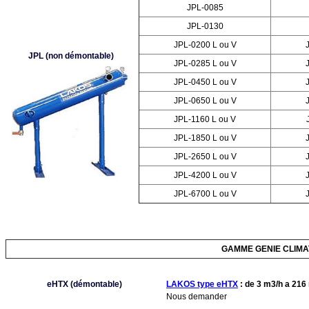
JPL-0085
JPL-0130
JPL-0200 L ou V
JPL (non démontable)
JPL-0285 L ou V
JPL-0450 L ou V
JPL-0650 L ou V
JPL-1160 L ou V
JPL-1850 L ou V
JPL-2650 L ou V
JPL-4200 L ou V
JPL-6700 L ou V
GAMME GENIE CLIMA
eHTX (démontable)
LAKOS type eHTX
: de 3 m3/h a 216
Nous demander