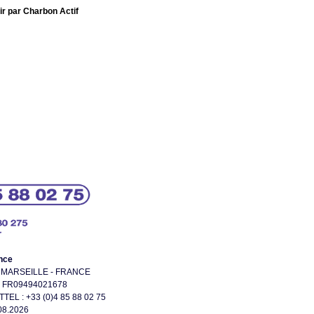
air par Charbon Actif
nce
08 MARSEILLE - FRANCE
 : FR09494021678
TTEL : +33 (0)4 85 88 02 75
.08.2026