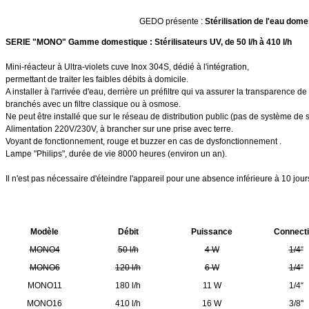
GEDO présente :
Stérilisation de l'eau dome
SERIE "MONO" Gamme domestique :
Stérilisateurs UV, de 50 l/h à 410 l/h
Mini-réacteur à Ultra-violets cuve Inox 304S, dédié à l'intégration,
permettant de traiter les faibles débits à domicile.
A installer à l'arrivée d'eau, derrière un préfiltre qui va assurer la transparence
branchés avec un filtre classique ou à osmose.
Ne peut être installé que sur le réseau de distribution public (pas de système de 
Alimentation 220V/230V, à brancher sur une prise avec terre.
Voyant de fonctionnement, rouge et buzzer en cas de dysfonctionnement .
Lampe "Philips", durée de vie 8000 heures (environ un an).
Il n'est pas nécessaire d'éteindre l'appareil pour une absence inférieure à 10 jour
Modèle
Débit
Puissance
Connect
MONO4
50 l/h
4 W
1/4“
MONO6
120 l/h
6 W
1/4“
MONO11
180 l/h
11 W
1/4“
MONO16
410 l/h
16 W
3/8''