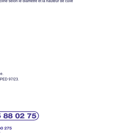
line selon le diamètre et la hauteur de cuve
ue.
 PED 97/23.