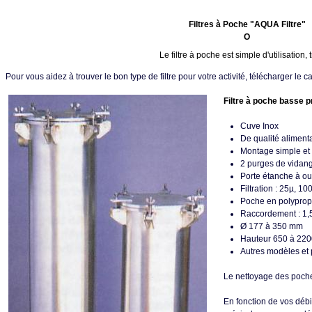
Filtres à Poche "AQUA Filtre"
O
Le filtre à poche est simple d'utilisation, t
Pour vous aidez à trouver le bon type de filtre pour votre activité, télécharger le 
Filtre à poche basse p
Cuve Inox
De qualité aliment
Montage simple et
2 purges de vidan
Porte étanche à ou
Filtration : 25µ, 1
Poche en polyprop
Raccordement : 1,5“
Ø 177 à 350 mm
Hauteur 650 à 22
Autres modèles et
Le nettoyage des poche
En fonction de vos débi