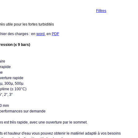
Filtres
rès utile pour les fortes turbidités
cahier des charges : en
word
, en
PDF
ression (≤ 9 bars)
aire
 rapide
ge
verture rapide
00µ, 300µ, 500µ
ylène (≤ 100°C)
, 2“, 3“
00 mm
 performances sur demande
s est très rapide, avec une ouverture par le sommet.
ts et hauteur d'eau vous pouvez obtenir le matériel adapté à vos besoins