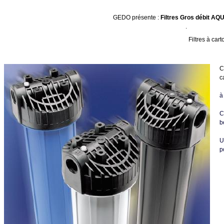
GEDO présente :
Filtres Gros débit AQ
.
Filtres à car
C
c
à
C
b
U
p