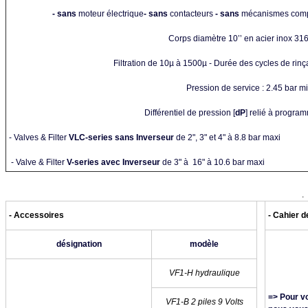
- sans
moteur électrique
- sans
contacteurs
- sans
mécanismes com
Corps diamètre 10’’ en acier inox 31
Filtration de 10µ à 1500µ - Durée des cycles de rinça
Pression de service : 2.45 bar 
Différentiel de pression [
dP
] relié à progra
- Valves & Filter
VLC-series sans Inverseur
de 2", 3" et 4" à 8.8 bar maxi
- Valve & Filter
V-series
avec
Inverseur
de 3" à 16" à 10.6 bar maxi
.
- Accessoires
- Cahier 
désignation
modèle
VF1-H hydraulique
=> Pour vo
VF1-B 2 piles 9 Volts