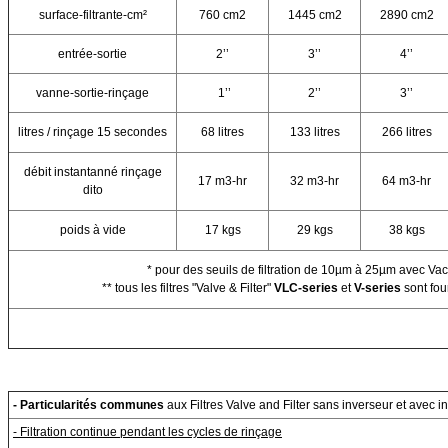
surface-filtrante-cm²
760 cm2
1445 cm2
2890 cm2
entrée-sortie
2’’
3’’
4’’
vanne-sortie-rinçage
1’’
2’’
3’’
litres / rinçage 15 secondes
68 litres
133 litres
266 litres
débit instantanné rinçage
17 m3-hr
32 m3-hr
64 m3-hr
dito
poids à vide
17 kgs
29 kgs
38 kgs
* pour des seuils de filtration de 10µm à 25µm avec Vacl
** tous les filtres "Valve & Filter"
VLC-series
et
V-series
sont fou
- Particularités communes
aux Filtres Valve and Filter sans inverseur et avec i
- Filtration continue pendant les cycles de rinçage