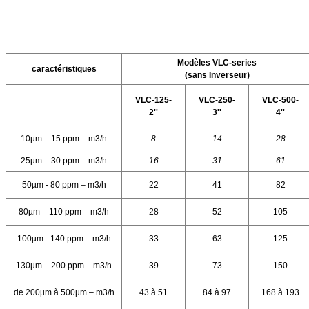
Modèles VLC-series
caractéristiques
(sans Inverseur)
VLC-125-
VLC-250-
VLC-500-
2''
3''
4''
10µm – 15 ppm – m3/h
8
14
28
25µm – 30 ppm – m3/h
16
31
61
50µm - 80 ppm – m3/h
22
41
82
80µm – 110 ppm – m3/h
28
52
105
100µm - 140 ppm – m3/h
33
63
125
130µm – 200 ppm – m3/h
39
73
150
de 200µm à 500µm – m3/h
43 à 51
84 à 97
168 à 193