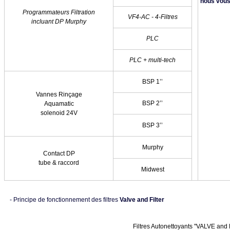
nous vou
Programmateurs Filtration
VF4-AC - 4-Filtres
incluant DP Murphy
PLC
PLC + multi-tech
BSP 1’’
Vannes Rinçage
BSP 2’’
Aquamatic
solenoid 24V
BSP 3’’
Murphy
Contact DP
tube & raccord
Midwest
-
Principe de fonctionnement des filtres
Valve and Filter
Filtres Autonettoyants "VALVE and