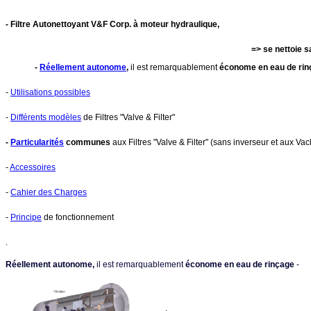
-
Filtre Autonettoyant V&F Corp. à moteur hydraulique,
=> se nettoie s
-
Réellement autonome
,
il est remarquablement
économe en eau de rin
-
Utilisations possibles
-
Différents modèles
de Filtres "Valve & Filter"
-
Particularités
communes
aux Filtres "Valve & Filter" (sans inverseur et aux Va
-
Accessoires
-
Cahier des Charges
-
Principe
de fonctionnement
.
Réellement autonome,
il est remarquablement
économe en eau de rinçage
-