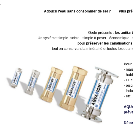
.
Adoucir l'eau sans consommer de sel ? ___ Plus préci
Gedo présente :
les antita
Un système simple -sobre - simple à poser - économique - sans
pour préserver les canalisations
tout en conservant la minéralité et toutes les quali
Pour 
- mai
- habi
- ECS
- pis
- indu
- etc..
AQUAB
préve
Détar