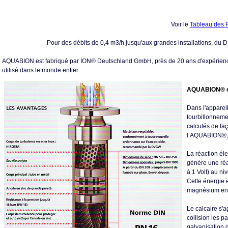
Voir le
Tableau des 
Pour des débits de 0,4 m3/h jusqu'aux grandes installations, du
AQUABION est fabriqué par ION® Deutschland GmbH, près de 20 ans d'expérience da
utilisé dans le monde entier.
AQUABION® est
Dans l'apparei
tourbillonneme
calculés de faç
l’AQUABION®, p
La réaction éle
génère une réac
à 1 Volt) au ni
Cette énergie e
magnésium en a
Le calcaire s'
collision les p
galvanisation 